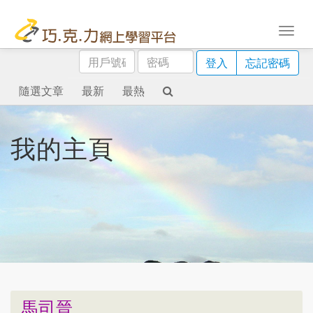
用
密
登入
忘記密碼
戶
碼
號
隨選文章
最新
最熱
碼
我的主頁
馬司晉