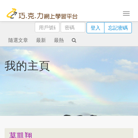
用
密
登入
忘記密碼
戶
碼
號
隨選文章
最新
最熱
碼
我的主頁
莫凱翔