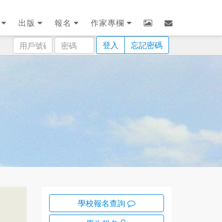
劃
出版
報名
作家專欄
用
密
登入
忘記密碼
戶
碼
號
碼
學校報名查詢