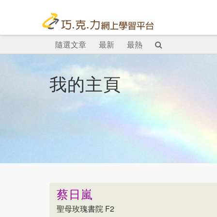
隨選文章
最新
最熱
我的主頁
蔡日嵐
聖母玫瑰書院 F2