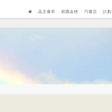
晶文薈萃
校園金榜
巧書店
計