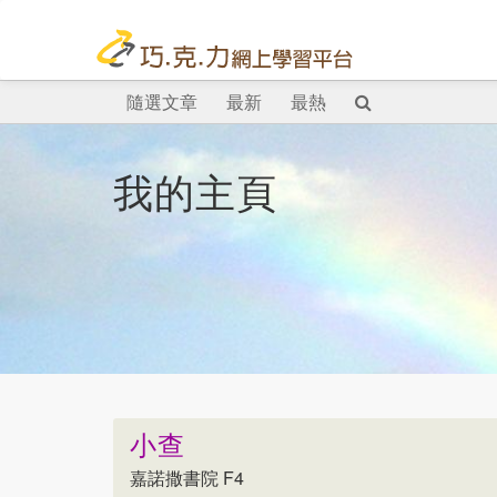
隨選文章
最新
最熱
我的主頁
小查
嘉諾撒書院 F4