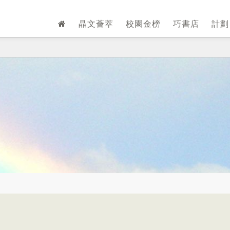
晶文薈萃
校園金榜
巧書店
計