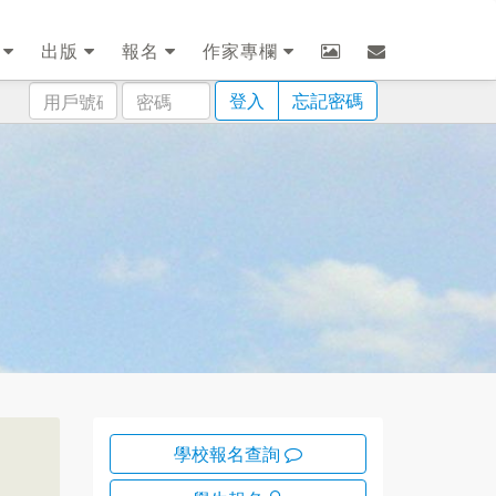
劃
出版
報名
作家專欄
用
密
登入
忘記密碼
戶
碼
號
碼
學校報名查詢