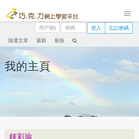
用
密
登入
忘記密碼
戶
碼
號
隨選文章
最新
最熱
碼
我的主頁
鍾彩瑜