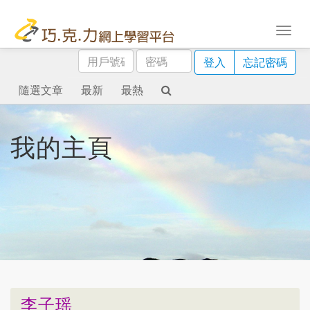
用
密
登入
忘記密碼
戶
碼
號
隨選文章
最新
最熱
碼
我的主頁
李子瑶