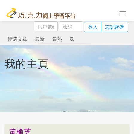
用
密
登入
忘記密碼
戶
碼
號
隨選文章
最新
最熱
碼
我的主頁
黃榆芝