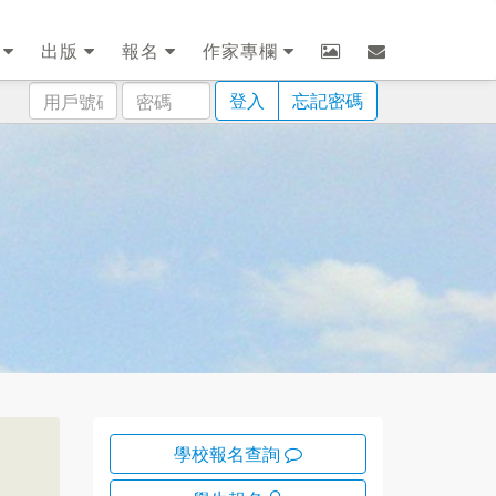
劃
出版
報名
作家專欄
用
密
登入
忘記密碼
戶
碼
號
碼
學校報名查詢