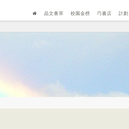
晶文薈萃
校園金榜
巧書店
計