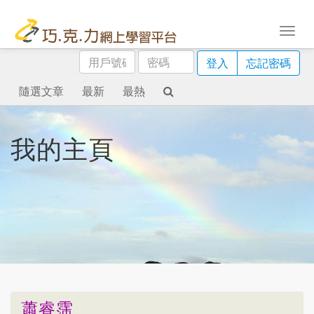
用
密
登入
忘記密碼
戶
碼
號
隨選文章
最新
最熱
碼
我的主頁
蕭睿霈