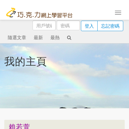
用
密
登入
忘記密碼
戶
碼
號
隨選文章
最新
最熱
碼
我的主頁
賴若萱