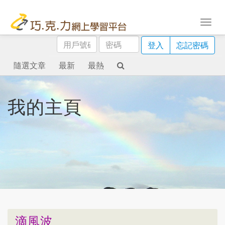
用
密
登入
忘記密碼
戶
碼
號
隨選文章
最新
最熱
碼
我的主頁
滴風波