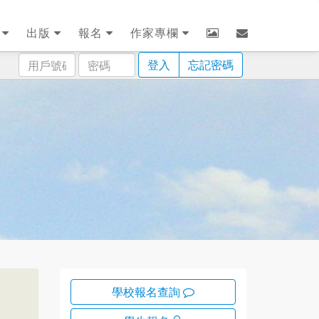
劃
出版
報名
作家專欄
用
密
登入
忘記密碼
戶
碼
號
碼
學校報名查詢