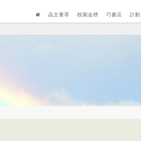
晶文薈萃
校園金榜
巧書店
計