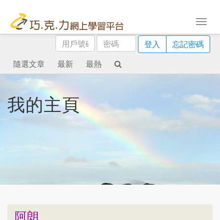
用
密
登入
忘記密碼
戶
碼
號
隨選文章
最新
最熱
碼
我的主頁
阿朗