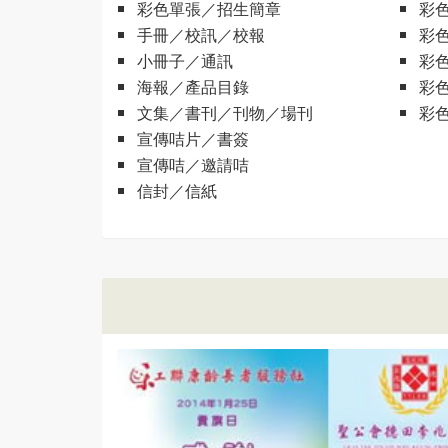
彩色單張／招生簡章
彩色
手冊／校訊／校報
彩色
小冊子／通訊
彩
海報／產品目錄
彩
文集／書刊／刊物／場刊
彩
宣傳咭片／書簽
宣傳咭／邀請咭
信封／信紙