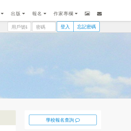
劃
出版
報名
作家專欄
用
密
登入
忘記密碼
戶
碼
號
碼
學校報名查詢