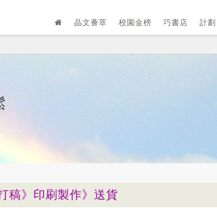
晶文薈萃
校園金榜
巧書店
計
鬆
打稿》印刷製作》送貨