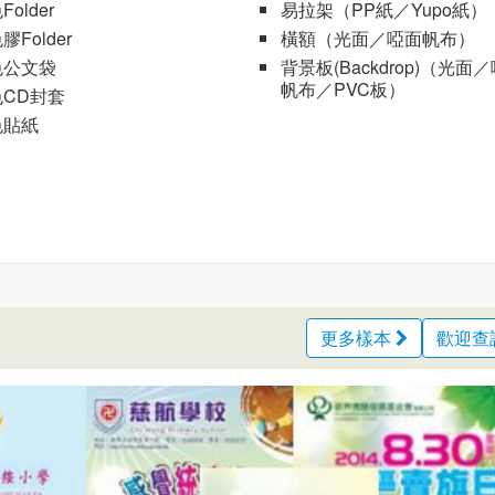
Folder
易拉架（PP紙／Yupo紙）
膠Folder
橫額（光面／啞面帆布）
色公文袋
背景板(Backdrop)（光面
帆布／PVC板）
色CD封套
色貼紙
更多樣本
歡迎查