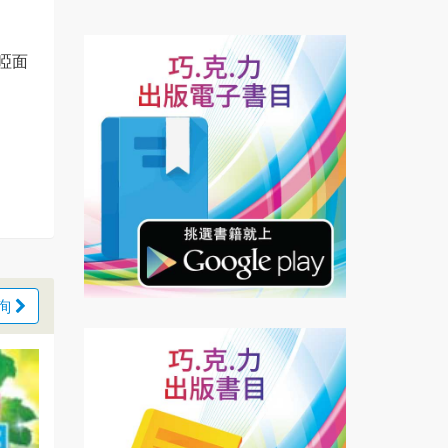
／啞面
詢