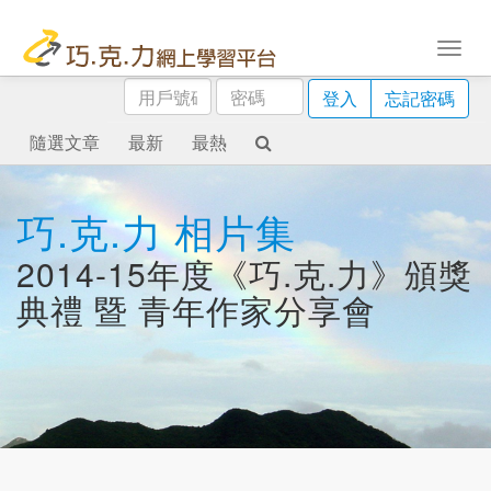
用
密
登入
忘記密碼
戶
碼
號
隨選文章
最新
最熱
碼
巧.克.力 相片集
2014-15年度《巧.克.力》頒獎
典禮 暨 青年作家分享會