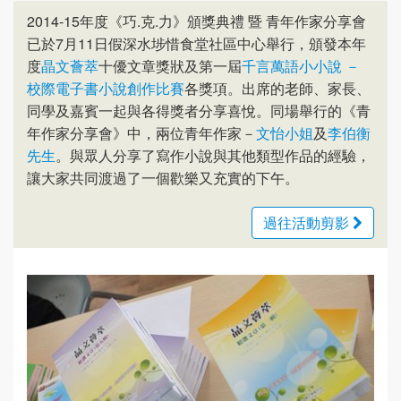
2014-15年度《巧.克.力》頒獎典禮 暨 青年作家分享會
已於7月11日假深水埗惜食堂社區中心舉行，頒發本年
度
晶文薈萃
十優文章獎狀及第一屆
千言萬語小小說 －
校際電子書小說創作比賽
各獎項。出席的老師、家長、
同學及嘉賓一起與各得獎者分享喜悅。同場舉行的《青
年作家分享會》中，兩位青年作家－
文怡小姐
及
李伯衡
先生
。與眾人分享了寫作小說與其他類型作品的經驗，
讓大家共同渡過了一個歡樂又充實的下午。
過往活動剪影