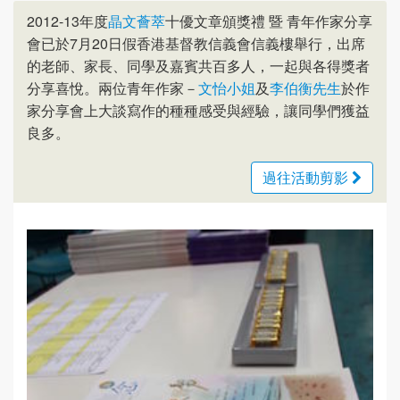
2012-13年度
晶文薈萃
十優文章頒獎禮 暨 青年作家分享
會已於7月20日假香港基督教信義會信義樓舉行，出席
的老師、家長、同學及嘉賓共百多人，一起與各得獎者
分享喜悅。兩位青年作家－
文怡小姐
及
李伯衡先生
於作
家分享會上大談寫作的種種感受與經驗，讓同學們獲益
良多。
過往活動剪影