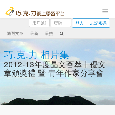
用
密
登入
忘記密碼
戶
碼
號
隨選文章
最新
最熱
碼
巧.克.力 相片集
2012-13年度晶文薈萃十優文
章頒獎禮 暨 青年作家分享會