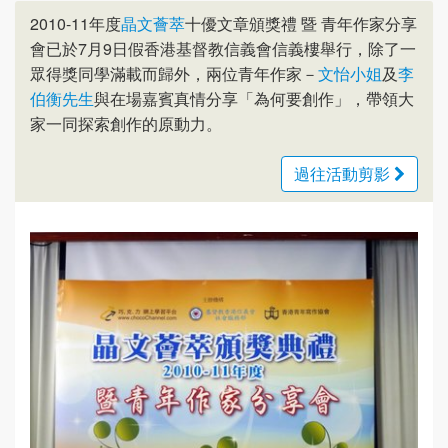
2010-11年度
晶文薈萃
十優文章頒獎禮 暨 青年作家分享
會已於7月9日假香港基督教信義會信義樓舉行，除了一
眾得獎同學滿載而歸外，兩位青年作家－
文怡小姐
及
李
伯衡先生
與在場嘉賓真情分享「為何要創作」，帶領大
家一同探索創作的原動力。
過往活動剪影