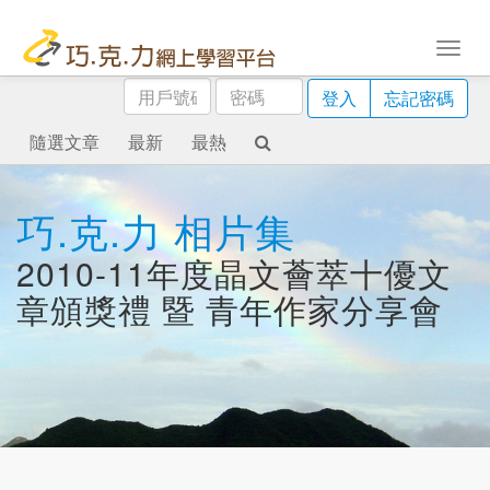
用
密
登入
忘記密碼
戶
碼
號
隨選文章
最新
最熱
碼
巧.克.力 相片集
2010-11年度晶文薈萃十優文
章頒獎禮 暨 青年作家分享會