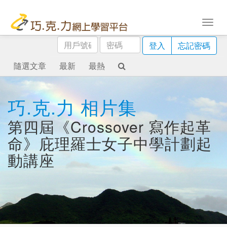
用
密
登入
忘記密碼
戶
碼
號
隨選文章
最新
最熱
碼
巧.克.力 相片集
第四屆《Crossover 寫作起革
命》庇理羅士女子中學計劃起
動講座