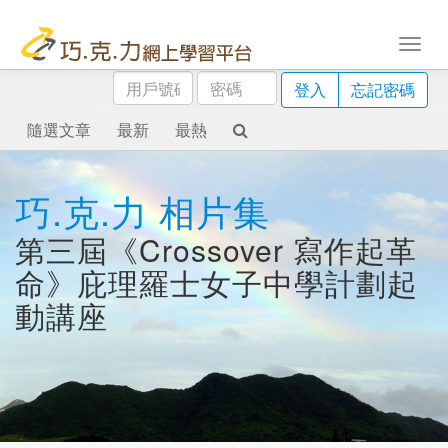
用
密
登入
忘記密碼
戶
碼
號
隨選文章
最新
最熱
碼
巧.克.力 相片集
第三屆《Crossover 寫作起革
命》庇理羅士女子中學計劃起
動講座