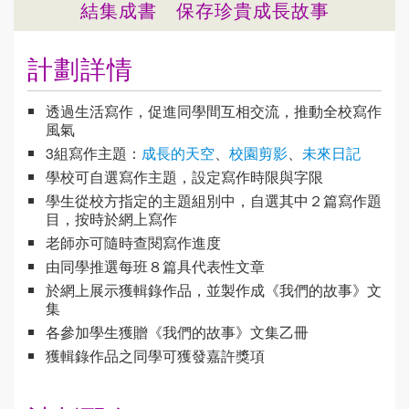
結集成書 保存珍貴成長故事
計劃詳情
透過生活寫作，促進同學間互相交流，推動全校寫作
風氣
3組寫作主題：
成長的天空
、
校園剪影
、
未來日記
學校可自選寫作主題，設定寫作時限與字限
學生從校方指定的主題組別中，自選其中２篇寫作題
目，按時於網上寫作
老師亦可隨時查閱寫作進度
由同學推選每班８篇具代表性文章
於網上展示獲輯錄作品，並製作成《我們的故事》文
集
各參加學生獲贈《我們的故事》文集乙冊
獲輯錄作品之同學可獲發嘉許獎項