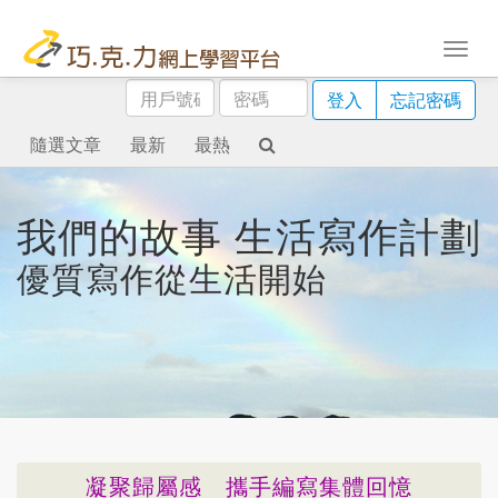
用
密
登入
忘記密碼
戶
碼
號
隨選文章
最新
最熱
碼
我們的故事 生活寫作計劃
優質寫作從生活開始
凝聚歸屬感 攜手編寫集體回憶