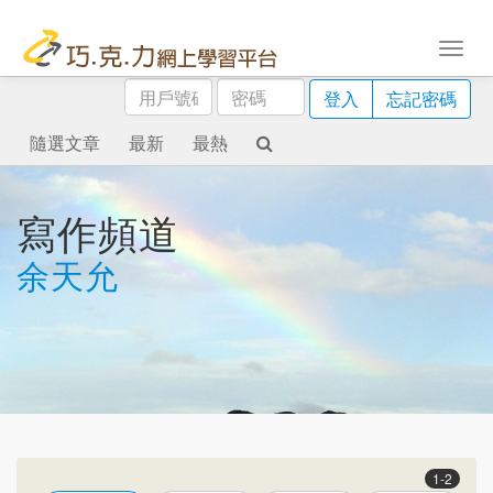
用
密
登入
忘記密碼
戶
碼
號
隨選文章
最新
最熱
碼
寫作頻道
余天允
1-2