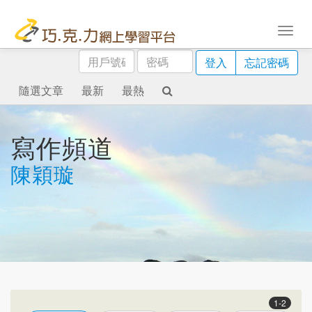
用
密
登入
忘記密碼
戶
碼
號
隨選文章
最新
最熱
碼
寫作頻道
陳穎璇
1-2