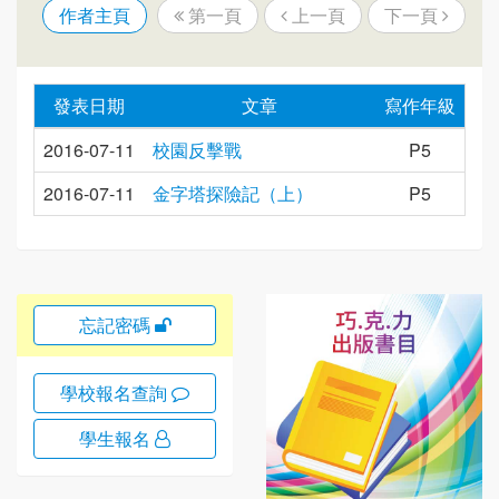
作者主頁
第一頁
上一頁
下一頁
發表日期
文章
寫作年級
2016-07-11
校園反擊戰
P5
2016-07-11
金字塔探險記（上）
P5
忘記密碼
學校報名查詢
學生報名