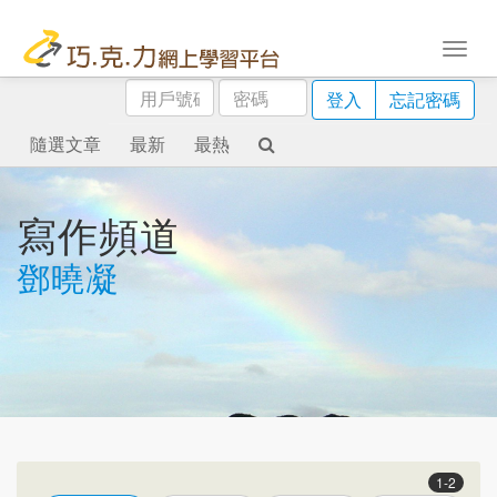
用
密
登入
忘記密碼
戶
碼
號
隨選文章
最新
最熱
碼
寫作頻道
鄧曉凝
1-2