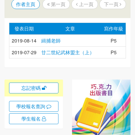
作者主頁
第一頁
上一頁
下一頁
發表日期
文章
寫作年級
2019-08-14
緝捕老師
P5
2019-07-29
廿二世紀武林盟主（上）
P5
忘記密碼
學校報名查詢
學生報名