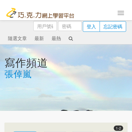
用
密
登入
忘記密碼
戶
碼
號
隨選文章
最新
最熱
碼
寫作頻道
張倬嵐
1-2