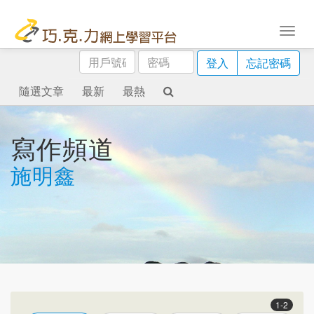
用
密
登入
忘記密碼
戶
碼
號
隨選文章
最新
最熱
碼
寫作頻道
施明鑫
1-2