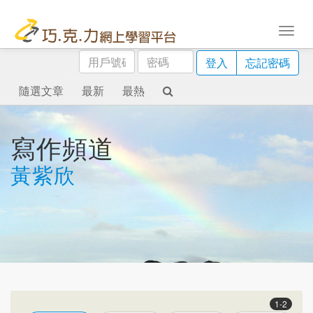
用
密
登入
忘記密碼
戶
碼
號
隨選文章
最新
最熱
碼
寫作頻道
黃紫欣
1-2