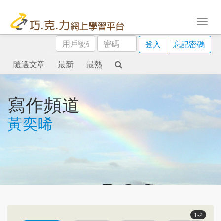
用
密
登入
忘記密碼
戶
碼
號
隨選文章
最新
最熱
碼
寫作頻道
黃奕晞
1-2