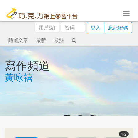
用
密
登入
忘記密碼
戶
碼
號
隨選文章
最新
最熱
碼
寫作頻道
黃咏禧
1-2