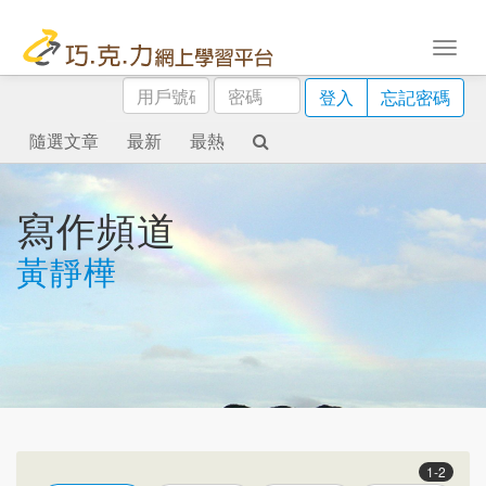
用
密
登入
忘記密碼
戶
碼
號
隨選文章
最新
最熱
碼
寫作頻道
黃靜樺
1-2