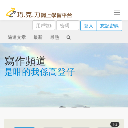
用
密
登入
忘記密碼
戶
碼
號
隨選文章
最新
最熱
碼
寫作頻道
是咁的我係高登仔
1-2