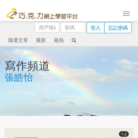
用
密
登入
忘記密碼
戶
碼
號
隨選文章
最新
最熱
碼
寫作頻道
張皓怡
1-2