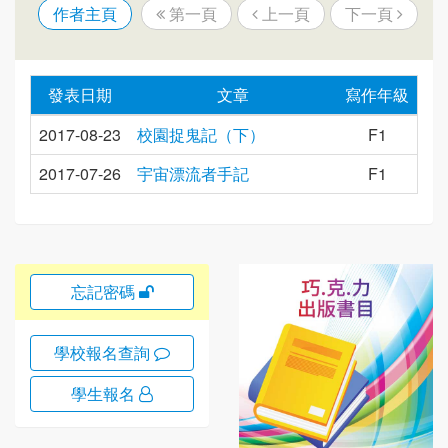
作者主頁
第一頁
上一頁
下一頁
發表日期
文章
寫作年級
2017-08-23
校園捉鬼記（下）
F1
2017-07-26
宇宙漂流者手記
F1
忘記密碼
學校報名查詢
學生報名