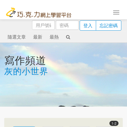
用
密
登入
忘記密碼
戶
碼
號
隨選文章
最新
最熱
碼
寫作頻道
灰的小世界
1-2