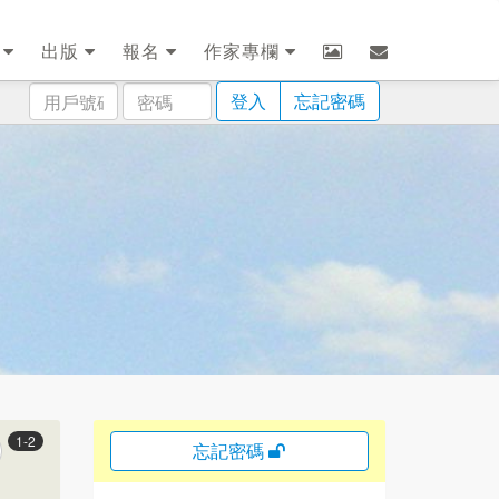
劃
出版
報名
作家專欄
用
密
登入
忘記密碼
戶
碼
號
碼
1-2
忘記密碼