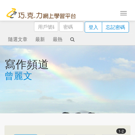
用
密
登入
忘記密碼
戶
碼
號
隨選文章
最新
最熱
碼
寫作頻道
曾麗文
1-2