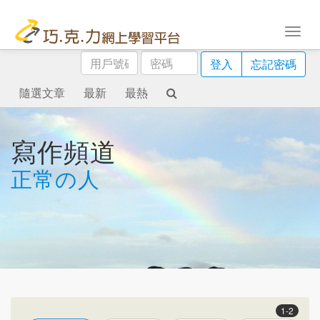
用
密
登入
忘記密碼
戶
碼
號
隨選文章
最新
最熱
碼
寫作頻道
正常の人
1-2