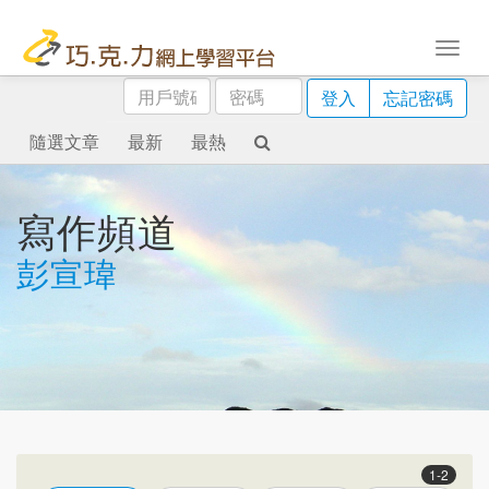
用
密
登入
忘記密碼
戶
碼
號
隨選文章
最新
最熱
碼
寫作頻道
彭宣瑋
1-2