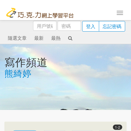
用
密
登入
忘記密碼
戶
碼
號
隨選文章
最新
最熱
碼
寫作頻道
熊綺婷
1-2