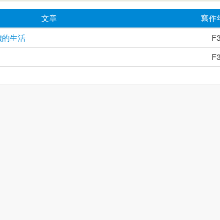
文章
寫作
續的生活
F
F