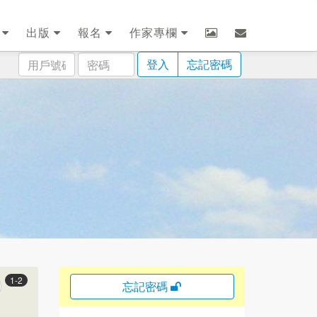
劃
出版
報名
作家專欄
用
密
登入
忘記密碼
戶
碼
號
碼
1-2
忘記密碼