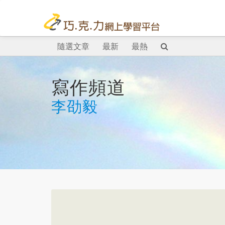
隨選文章
最新
最熱
寫作頻道
李劭毅