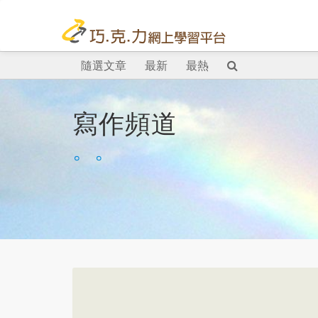
隨選文章
最新
最熱
寫作頻道
。。