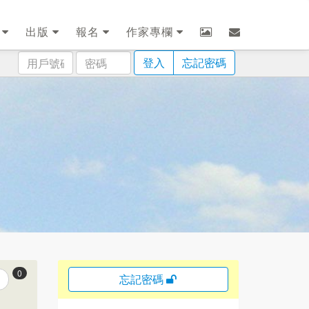
劃
出版
報名
作家專欄
用
密
登入
忘記密碼
戶
碼
號
碼
0
忘記密碼