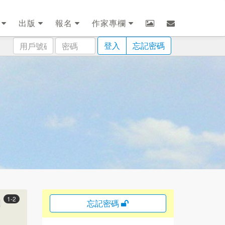
劃
出版
報名
作家專欄
用
密
登入
忘記密碼
戶
碼
號
碼
1-2
忘記密碼