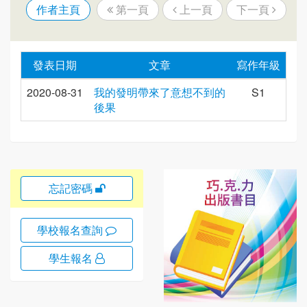
作者主頁
第一頁
上一頁
下一頁
發表日期
文章
寫作年級
2020-08-31
我的發明帶來了意想不到的
S1
後果
忘記密碼
學校報名查詢
學生報名