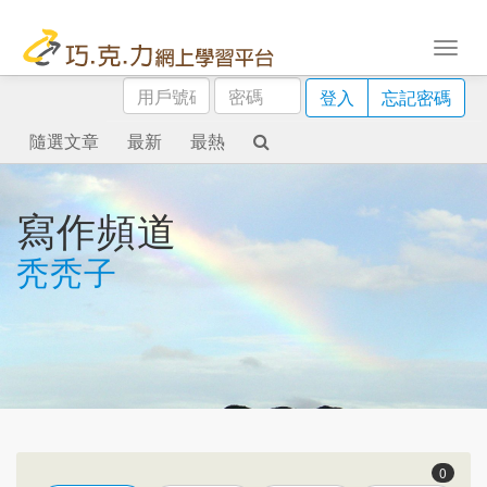
用
密
登入
忘記密碼
戶
碼
號
隨選文章
最新
最熱
碼
寫作頻道
秃秃子
0