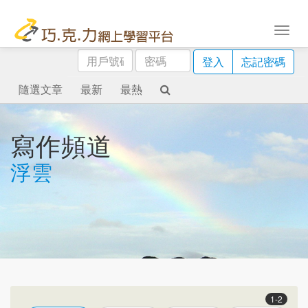
用
密
登入
忘記密碼
戶
碼
號
隨選文章
最新
最熱
碼
寫作頻道
浮雲
1-2