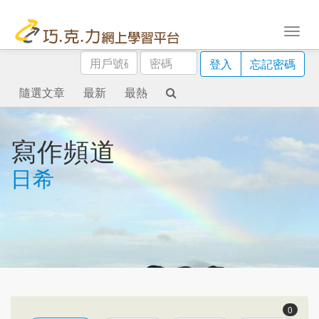
用
密
登入
忘記密碼
戶
碼
號
隨選文章
最新
最熱
碼
寫作頻道
日希
0