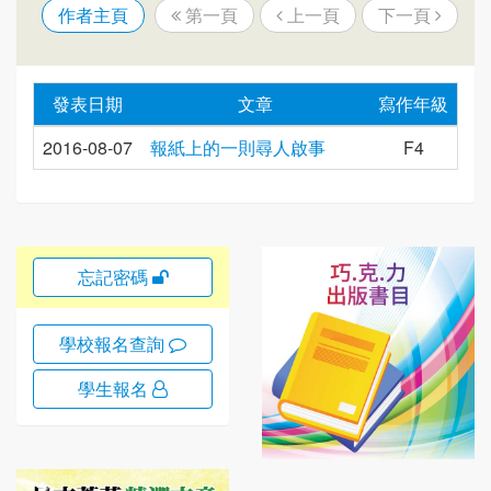
作者主頁
第一頁
上一頁
下一頁
發表日期
文章
寫作年級
2016-08-07
報紙上的一則尋人啟事
F4
忘記密碼
學校報名查詢
學生報名