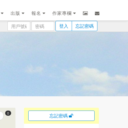
劃
出版
報名
作家專欄
用
密
登入
忘記密碼
戶
碼
號
碼
0
忘記密碼