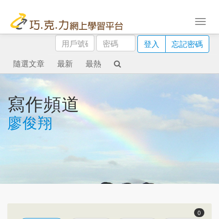
用
密
登入
忘記密碼
戶
碼
號
隨選文章
最新
最熱
碼
寫作頻道
廖俊翔
0