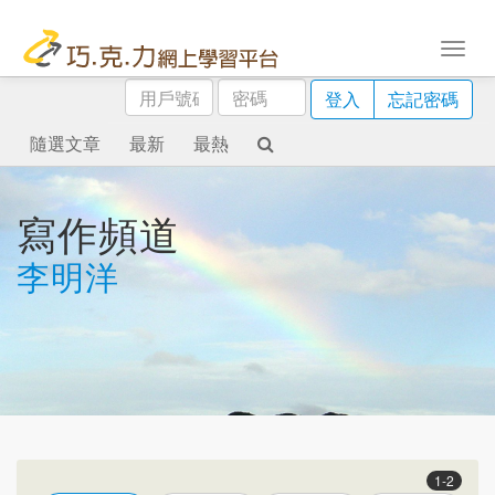
用
密
登入
忘記密碼
戶
碼
號
隨選文章
最新
最熱
碼
寫作頻道
李明洋
1-2