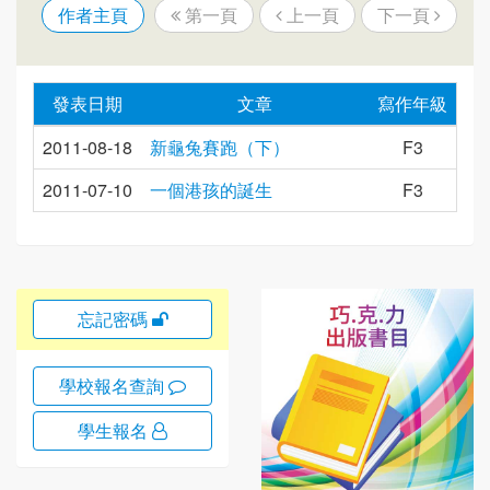
作者主頁
第一頁
上一頁
下一頁
發表日期
文章
寫作年級
2011-08-18
新龜兔賽跑（下）
F3
2011-07-10
一個港孩的誕生
F3
忘記密碼
學校報名查詢
學生報名