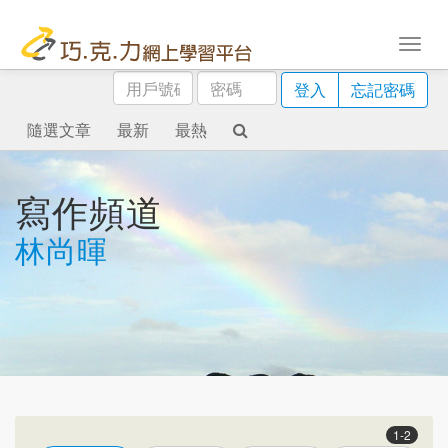
用
密
登入
忘記密碼
戶
碼
號
隨選文章
最新
最熱
碼
寫作頻道
林尚暉
1-2