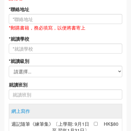
*聯絡
地址
*郵購書籍，務必填寫，以便將書寄上
*就讀
學校
*就讀
級別
就讀
班別
網上寫作
週記隨筆《練筆集》〔上學期: 9月1日
HK$80
至 翌年1月31日〕