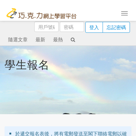
用
密
登入
忘記密碼
戶
碼
號
隨選文章
最新
最熱
碼
學生報名
於遞交報名表後，將有電郵發送至閣下聯絡電郵以確