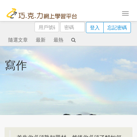
用
密
登入
忘記密碼
戶
碼
號
隨選文章
最新
最熱
碼
寫作