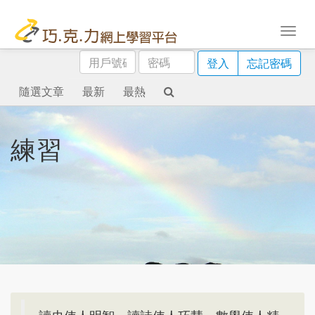
用
密
登入
忘記密碼
戶
碼
號
隨選文章
最新
最熱
碼
練習