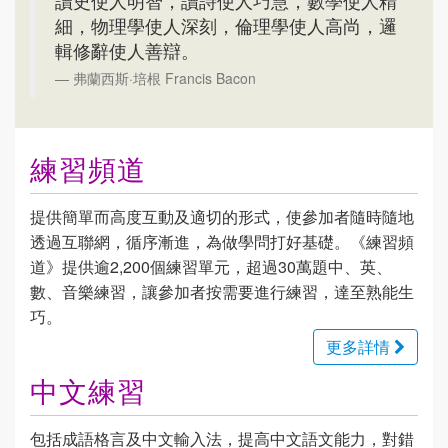
讀史使人明智，讀詩使人巧慧，數學使人精
細，物理學使人深刻，倫理學使人高尚，邏
輯修辭使人善辯。
弗蘭西斯·培根 Francis Bacon
練習頻道
提供簡單而高度互動及適切的形式，使參加者隨時隨地
透過互聯網，循序漸進，為做學問打好基礎。《練習頻
道》提供逾2,200個練習單元，超過30萬題中、英、
數、音樂練習，讓參加者按需要進行練習，達至熟能生
巧。
更多詳情
中文練習
包括成語格言及中文輸入法，提高中文語文能力，對錯